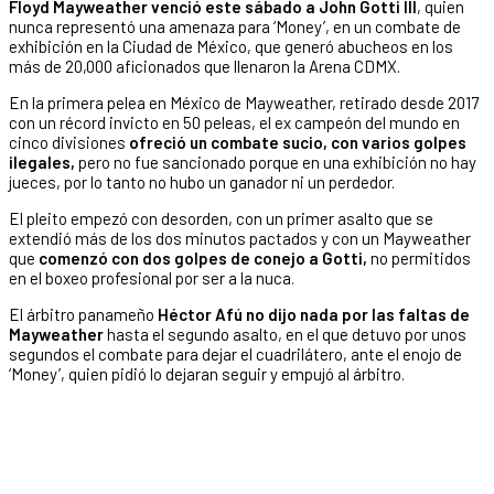
Floyd Mayweather venció este sábado a John Gotti III
, quien
nunca representó una amenaza para ‘Money’, en un combate de
exhibición en la Ciudad de México, que generó abucheos en los
más de 20,000 aficionados que llenaron la Arena CDMX.
En la primera pelea en México de Mayweather, retirado desde 2017
con un récord invicto en 50 peleas, el ex campeón del mundo en
cinco divisiones
ofreció un combate sucio, con varios golpes
ilegales,
pero no fue sancionado porque en una exhibición no hay
jueces, por lo tanto no hubo un ganador ni un perdedor.
El pleito empezó con desorden, con un primer asalto que se
extendió más de los dos minutos pactados y con un Mayweather
que
comenzó con dos golpes de conejo a Gotti,
no permitidos
en el boxeo profesional por ser a la nuca.
El árbitro panameño
Héctor Afú no dijo nada por las faltas de
Mayweather
hasta el segundo asalto, en el que detuvo por unos
segundos el combate para dejar el cuadrilátero, ante el enojo de
‘Money’, quien pidió lo dejaran seguir y empujó al árbitro.