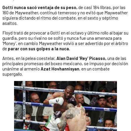
Gotti nunca sacó ventaja de su peso,
de casi 184 libras, por las
160 de Mayweather, continuó temeroso y no evitó que Mayweather
siguiera dictando el ritmo del combate, en el sexto y séptimo
asaltos.
Floyd trató de provocar a Gotti en el octavo y último rollo al bajar su
guardia, pero su rival no se soltó y nunca fue una amenaza para
‘Money’, en cambio Mayweather volvió a ser advertido por el árbitro
de
parar con sus golpes a la nuca.
Antes, en la pelea coestelar,
Alan David ‘Rey’ Picasso,
una de las
principales promesas del boxeo mexicano, se impuso por decisión
unánime al armenio
Azat Hovhannisyan
, en un combate
supergallo.