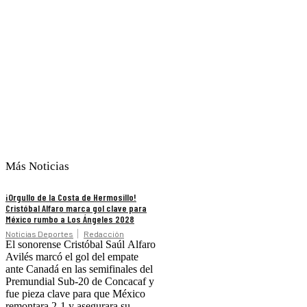
Más Noticias
¡Orgullo de la Costa de Hermosillo!
Cristóbal Alfaro marca gol clave para
México rumbo a Los Ángeles 2028
Noticias Deportes
Redacción
El sonorense Cristóbal Saúl Alfaro
Avilés marcó el gol del empate
ante Canadá en las semifinales del
Premundial Sub-20 de Concacaf y
fue pieza clave para que México
remontara 2-1 y asegurara su