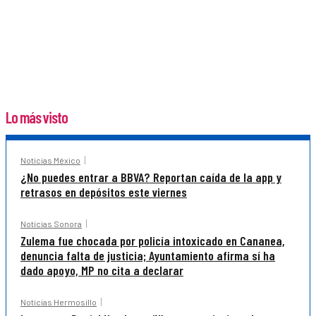
Lo más visto
Noticias México
¿No puedes entrar a BBVA? Reportan caída de la app y
retrasos en depósitos este viernes
Noticias Sonora
Zulema fue chocada por policía intoxicado en Cananea,
denuncia falta de justicia; Ayuntamiento afirma sí ha
dado apoyo, MP no cita a declarar
Noticias Hermosillo