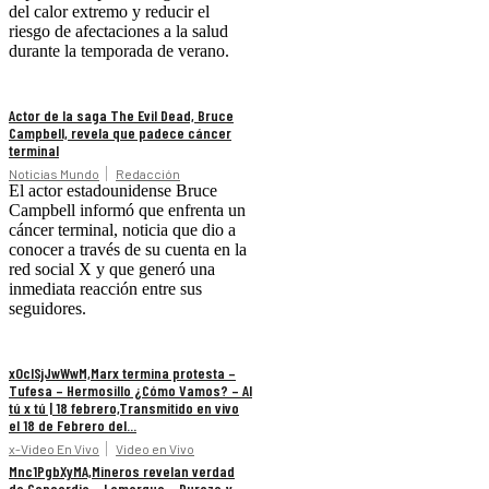
del calor extremo y reducir el
riesgo de afectaciones a la salud
durante la temporada de verano.
Actor de la saga The Evil Dead, Bruce
Campbell, revela que padece cáncer
terminal
Noticias Mundo
Redacción
El actor estadounidense Bruce
Campbell informó que enfrenta un
cáncer terminal, noticia que dio a
conocer a través de su cuenta en la
red social X y que generó una
inmediata reacción entre sus
seguidores.
xOclSjJwWwM,Marx termina protesta –
Tufesa – Hermosillo ¿Cómo Vamos? – Al
tú x tú | 18 febrero,Transmitido en vivo
el 18 de Febrero del...
x-Video En Vivo
Video en Vivo
Mnc1PgbXyMA,Mineros revelan verdad
de Concordia – Lamarque – Durazo y