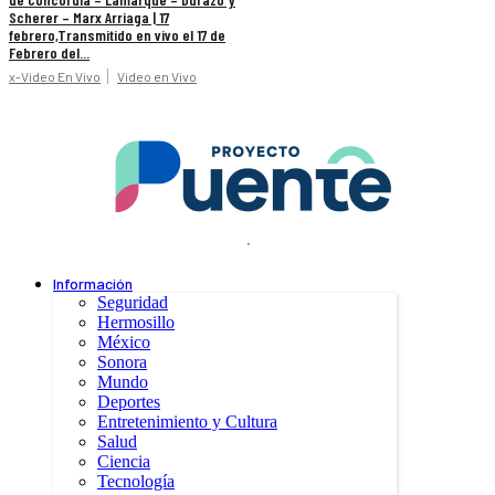
Scherer – Marx Arriaga | 17
febrero,Transmitido en vivo el 17 de
Febrero del...
x-Video En Vivo
Video en Vivo
.
Información
Seguridad
Hermosillo
México
Sonora
Mundo
Deportes
Entretenimiento y Cultura
Salud
Ciencia
Tecnología