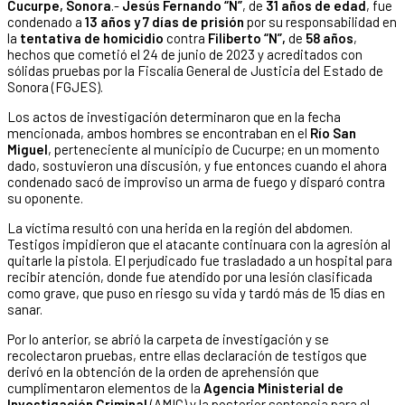
Cucurpe, Sonora
.-
Jesús Fernando “N”
, de
31 años de edad
, fue
condenado a
13 años y 7 días de prisión
por su responsabilidad en
la
tentativa de homicidio
contra
Filiberto “N”,
de
58 años
,
hechos que cometió el 24 de junio de 2023 y acreditados con
sólidas pruebas por la Fiscalía General de Justicia del Estado de
Sonora (FGJES).
Los actos de investigación determinaron que en la fecha
mencionada, ambos hombres se encontraban en el
Río San
Miguel
, perteneciente al municipio de Cucurpe; en un momento
dado, sostuvieron una discusión, y fue entonces cuando el ahora
condenado sacó de improviso un arma de fuego y disparó contra
su oponente.
La víctima resultó con una herida en la región del abdomen.
Testigos impidieron que el atacante continuara con la agresión al
quitarle la pistola. El perjudicado fue trasladado a un hospital para
recibir atención, donde fue atendido por una lesión clasificada
como grave, que puso en riesgo su vida y tardó más de 15 días en
sanar.
Por lo anterior, se abrió la carpeta de investigación y se
recolectaron pruebas, entre ellas declaración de testigos que
derivó en la obtención de la orden de aprehensión que
cumplimentaron elementos de la
Agencia Ministerial de
Investigación Criminal
(AMIC) y la posterior sentencia para el