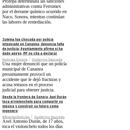
Profepa determinará las sanciones
administrativas contra Ferromex
por el derrame químico ocurrido en
Naco, Sonora, mientras continúan
las labores de remediación.
Zulema fue chocada por policía
intoxicado en Cananea, denuncia falta
de justicia; Ayuntamiento afirma sí ha
dado apoyo, MP no cita a declarar
Noticias Sonora
Guillermo Saucedo
Una mujer denunció que un policía
municipal de Cananea
presuntamente provocó un
accidente que le dejó fracturas y
acusa retrasos en el proceso
judicial para obtener justicia.
Desde la frontera de Sonora, Axel Durán
toca el violonchelo para compartir su
música y construir su futuro como
ingeniero
#BuenasNoticias
Guillermo Saucedo
Axel Antonio Durán, de 17 años,
toca el violonchelo todos los días