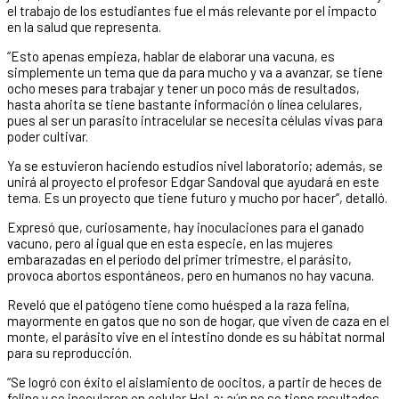
el trabajo de los estudiantes fue el más relevante por el impacto
en la salud que representa.
“Esto apenas empieza, hablar de elaborar una vacuna, es
simplemente un tema que da para mucho y va a avanzar, se tiene
ocho meses para trabajar y tener un poco más de resultados,
hasta ahorita se tiene bastante información o línea celulares,
pues al ser un parasito intracelular se necesita células vivas para
poder cultivar.
Ya se estuvieron haciendo estudios nivel laboratorio; además, se
unirá al proyecto el profesor Edgar Sandoval que ayudará en este
tema. Es un proyecto que tiene futuro y mucho por hacer”, detalló.
Expresó que, curiosamente, hay inoculaciones para el ganado
vacuno, pero al igual que en esta especie, en las mujeres
embarazadas en el período del primer trimestre, el parásito,
provoca abortos espontáneos, pero en humanos no hay vacuna.
Reveló que el patógeno tiene como huésped a la raza felina,
mayormente en gatos que no son de hogar, que viven de caza en el
monte, el parásito vive en el intestino donde es su hábitat normal
para su reproducción.
“Se logró con éxito el aislamiento de oocitos, a partir de heces de
felino y se inocularon en celular HeLa; aún no se tiene resultados