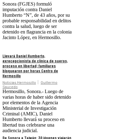
Sonora (FGJES) formuló
imputación contra Daniel
Humberto “N”, de 43 años, por su
probable responsabilidad en delitos
contra la salud, luego de ser
detenido en flagrancia en la colonia
Jacinto López, en Hermosillo.
Llevará Daniel Humberto,
exrecepcionista de clínica de sueros,
proceso en libertad; familiares
bloquearon por horas Centro de
Hermosillo
Noticias Hermosillo
Guillermo
Saucedo
Hermosillo, Sonora.- Luego de
varias horas de haber sido detenido
por elementos de la Agencia
Ministerial de Investigación
Criminal (AMIC), Daniel
Humberto llevará su proceso en
libertad tras celebrarse una
audiencia judicial.
De Sonora a Taiwán: 30 jóvenes viajarán