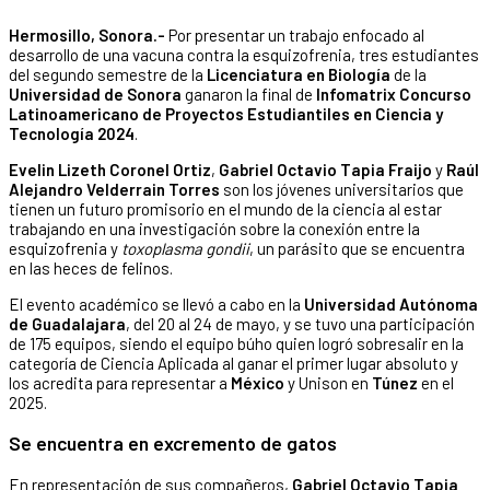
Hermosillo, Sonora.-
Por presentar un trabajo enfocado al
desarrollo de una vacuna contra la esquizofrenia, tres estudiantes
del segundo semestre de la
Licenciatura en Biología
de la
Universidad de Sonora
ganaron la final de
Infomatrix Concurso
Latinoamericano de Proyectos Estudiantiles en Ciencia y
Tecnología 2024
.
Evelin Lizeth Coronel Ortiz
,
Gabriel Octavio Tapia Fraijo
y
Raúl
Alejandro Velderrain Torres
son los jóvenes universitarios que
tienen un futuro promisorio en el mundo de la ciencia al estar
trabajando en una investigación sobre la conexión entre la
esquizofrenia y
toxoplasma gondii
, un parásito que se encuentra
en las heces de felinos.
El evento académico se llevó a cabo en la
Universidad Autónoma
de Guadalajara
, del 20 al 24 de mayo, y se tuvo una participación
de 175 equipos, siendo el equipo búho quien logró sobresalir en la
categoría de Ciencia Aplicada al ganar el primer lugar absoluto y
los acredita para representar a
México
y Unison en
Túnez
en el
2025.
Se encuentra en excremento de gatos
En representación de sus compañeros,
Gabriel Octavio Tapia