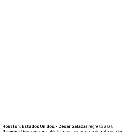
Houston, Estados Unidos.- César Salazar
regresó a las
Grandes Ligas
con un doblete remolcador, en la derrota que los