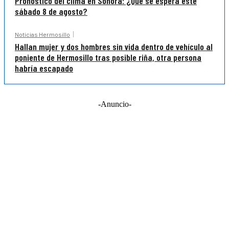
Pronóstico del clima en Sonora: ¿Qué se espera este
sábado 8 de agosto?
Noticias Hermosillo
Hallan mujer y dos hombres sin vida dentro de vehículo al
poniente de Hermosillo tras posible riña, otra persona
habría escapado
-Anuncio-