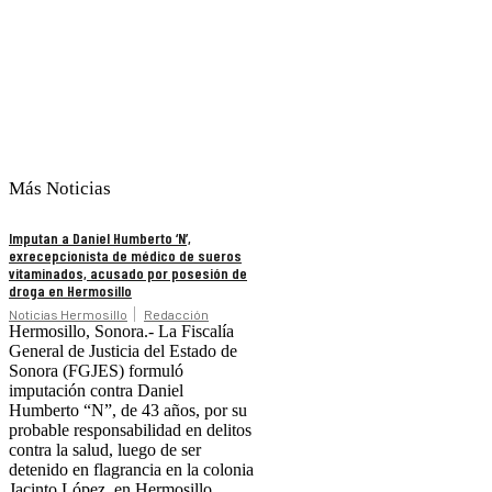
Más Noticias
Imputan a Daniel Humberto ‘N’,
exrecepcionista de médico de sueros
vitaminados, acusado por posesión de
droga en Hermosillo
Noticias Hermosillo
Redacción
Hermosillo, Sonora.- La Fiscalía
General de Justicia del Estado de
Sonora (FGJES) formuló
imputación contra Daniel
Humberto “N”, de 43 años, por su
probable responsabilidad en delitos
contra la salud, luego de ser
detenido en flagrancia en la colonia
Jacinto López, en Hermosillo.