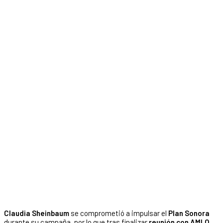
Claudia Sheinbaum
se comprometió a impulsar el
Plan Sonora
durante su campaña, por lo que tras finalizar
reunión con AMLO