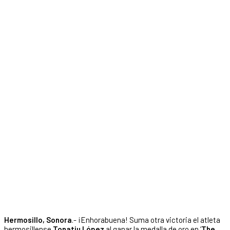
Hermosillo, Sonora
.- ¡Enhorabuena! Suma otra victoria el atleta
hermosillense
Tonatiu López
al ganar la medalla de oro en ‘
The