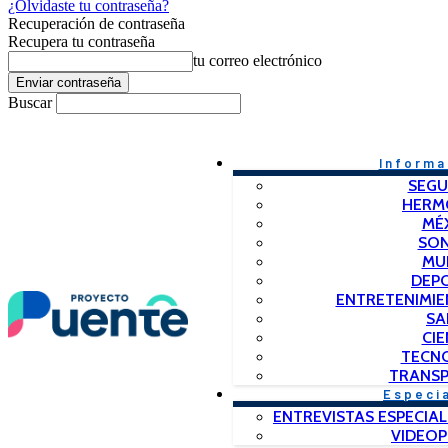
¿Olvidaste tu contraseña?
Recuperación de contraseña
Recupera tu contraseña
tu correo electrónico
Buscar
Informa
SEGU
HERM
MÉ
SO
MU
DEP
ENTRETENIMIE
SA
CIE
TECN
TRANSP
Especi
ENTREVISTAS ESPECIAL
VIDEO