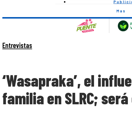
Public
Mas
Entrevistas
‘Wasapraka’, el influ
familia en SLRC; será