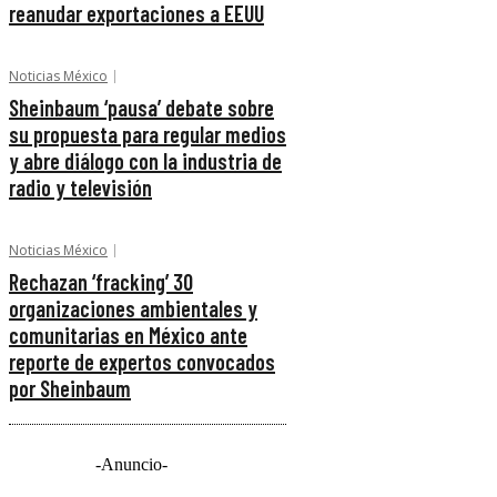
reanudar exportaciones a EEUU
Noticias México
Sheinbaum ‘pausa’ debate sobre
su propuesta para regular medios
y abre diálogo con la industria de
radio y televisión
Noticias México
Rechazan ‘fracking’ 30
organizaciones ambientales y
comunitarias en México ante
reporte de expertos convocados
por Sheinbaum
-Anuncio-