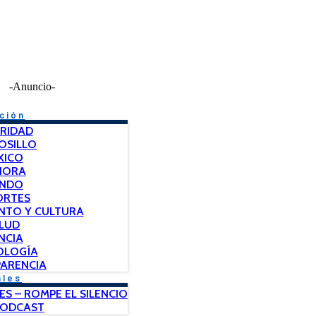
-Anuncio-
ción
RIDAD
OSILLO
XICO
NORA
NDO
ORTES
NTO Y CULTURA
LUD
NCIA
OLOGÍA
ARENCIA
ales
ES – ROMPE EL SILENCIO
PODCAST