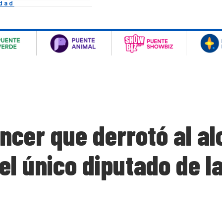
idad
encer que derrotó al a
 el único diputado de l