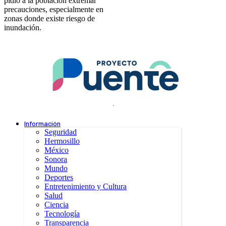
pidió a la población extremar
precauciones, especialmente en
zonas donde existe riesgo de
inundación.
.
Información
Seguridad
Hermosillo
México
Sonora
Mundo
Deportes
Entretenimiento y Cultura
Salud
Ciencia
Tecnología
Transparencia