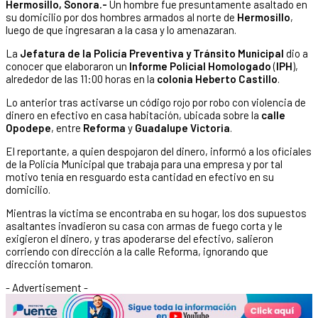
Hermosillo, Sonora.-
Un hombre fue presuntamente asaltado en
su domicilio por dos hombres armados al norte de
Hermosillo
,
luego de que ingresaran a la casa y lo amenazaran.
La
Jefatura de la Policía Preventiva y Tránsito Municipal
dio a
conocer que elaboraron un
Informe Policial Homologado
(
IPH
),
alrededor de las 11:00 horas en la
colonia Heberto Castillo
.
Lo anterior tras activarse un código rojo por robo con violencia de
dinero en efectivo en casa habitación, ubicada sobre la
calle
Opodepe
, entre
Reforma
y
Guadalupe Victoria
.
El reportante, a quien despojaron del dinero, informó a los oficiales
de la Policía Municipal que trabaja para una empresa y por tal
motivo tenía en resguardo esta cantidad en efectivo en su
domicilio.
Mientras la víctima se encontraba en su hogar, los dos supuestos
asaltantes invadieron su casa con armas de fuego corta y le
exigieron el dinero, y tras apoderarse del efectivo, salieron
corriendo con dirección a la calle Reforma, ignorando que
dirección tomaron.
- Advertisement -