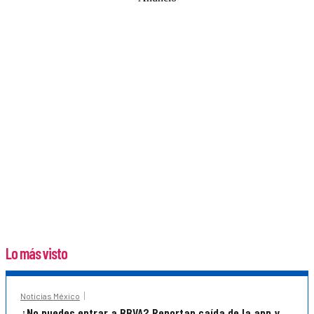
Lo más visto
Noticias México
¿No puedes entrar a BBVA? Reportan caída de la app y