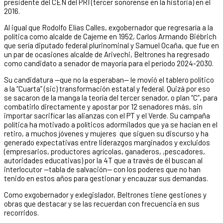
presidente del CEN del PRI (tercer sonorense en la historia) en el
2016.
Al igual que Rodolfo Elías Calles, exgobernador que regresaría a la
política como alcalde de Cajeme en 1952, Carlos Armando Biébrich
que sería diputado federal plurinominal y Samuel Ocaña, que fue en
un par de ocasiones alcalde de Arivechi, Beltrones ha regresado
como candidato a senador de mayoría para el período 2024-2030.
Su candidatura —que no la esperaban— le movió el tablero político
a la “Cuarta” (sic) transformación estatal y federal. Quizá por eso
se sacaron de la manga la teoría del tercer senador, o plan “C”, para
combatirlo directamente y apostar por 12 senadores más, sin
importar sacrificar las alianzas con el PT y el Verde. Su campaña
política ha motivado a políticos adormilados que ya se hacían en el
retiro, a muchos jóvenes y mujeres que siguen su discurso y ha
generado expectativas entre liderazgos marginados y excluidos
(empresarios, productores agrícolas, ganaderos, ,pescadores,
autoridades educativas) por la 4T que a través de él buscan al
interlocutor —tabla de salvación— con los poderes que no han
tenido en estos años para gestionar y encauzar sus demandas.
Como exgobernador y exlegislador, Beltrones tiene gestiones y
obras que destacar y se las recuerdan con frecuencia en sus
recorridos.