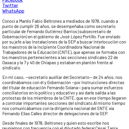
Facebook
Twitter
WhatsApp
Conocí a Manlio Fabio Beltrones a mediados de 1978, cuando a
punto de cumplir 26 años, se desempeñaba como secretario
particular de Fernando Gutiérrez Barrios (subsecretario de
Gobernación) en el gobierno de José López Portillo. Fue enviado
por su jefe a las instalaciones de la SEP a buscar interlocución con
los maestros de la incipiente Coordinadora Nacional de
Trabajadores de la Educación (CNTE), que apenas se formaba con
los maestros pertenecientes a las secciones sindicales 22 de
Oaxaca y la 7 y 40 de Chiapas y estaban en plantón frente al
sindicato.
En mi caso, —secretario auxiliar del Secretario— de 24 años, nos
coordinábamos con él y Gobernación —por instrucciones directas
del titular de educación Fernando Solana— para sumar esfuerzos
conciliatorios en lo político y educativo y así darle salida a las
protestas de los miembros de la CNTE, que en ese tiempo llegaron
a controlar importantes secciones del sindicato.Al mismo tiempo
nos comunicábamos con la dirigencia nacional del SNTE vía
Fernando Elías Calles director de delegaciones de la SEP.
Desde finales de 1978, Beltrones y quien esto escribe nos
reuníamos con frecuencia con el diputado federal César Tapia