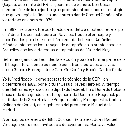
Quijada, aspirante del PRI al gobierno de Sonora. Don César
siempre fue de lo mejor. Un gran profesional con enorme prestigio
que quizá llegó a la final en una carrera donde Samuel Ocaña salió
victorioso en enero de 1979.
En 1982, Beltrones fue postulado candidato a diputado federal por
el IV distrito, con cabecera en Navojoa. Desde el principio y
coordinados por el siempre bien recordado Leonel Argüelles
Méndez, iniciamos los trabajos de campaña en la propia casa de
Argüelles con las dirigencias campesinas del Valle del Mayo.
Beltrones ganó con facilidad la elección y pasó a formar parte de la
LII Legislatura, donde coincidió con otros diputados activos,
como Genaro Borrego, José Carreño Carlón y Rubén Castro Ojeda.
Yo fui ratificado —como secretario técnico de la SEP— en
diciembre de 1982, por el titular Jesús Reyes Heroles. Al tiempo
que Beltrones ejercía como diputado federal, Luis Donaldo Colosio
había sido designado director general de Desarrollo Regional, por
el titular de la Secretaría de Programación y Presupuesto, Carlos
Salinas de Gortari, en el gobierno del presidente Miguel de la
Madrid.
A principios de enero de 1983, Colosio, Beltrones, Juan Manuel
Verdugo y yo fuimos invitados a desayunar—vía Gustavo Félix