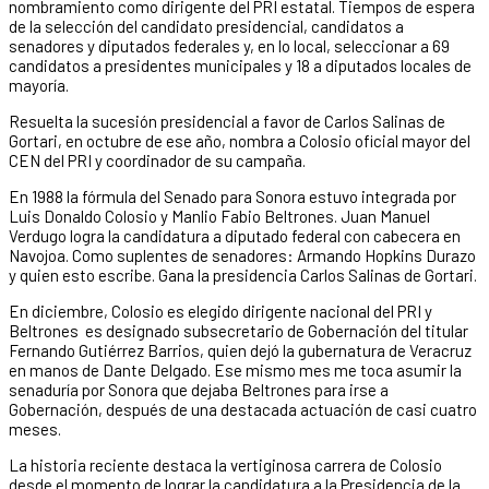
nombramiento como dirigente del PRI estatal. Tiempos de espera
de la selección del candidato presidencial, candidatos a
senadores y diputados federales y, en lo local, seleccionar a 69
candidatos a presidentes municipales y 18 a diputados locales de
mayoría.
Resuelta la sucesión presidencial a favor de Carlos Salinas de
Gortari, en octubre de ese año, nombra a Colosio oficial mayor del
CEN del PRI y coordinador de su campaña.
En 1988 la fórmula del Senado para Sonora estuvo integrada por
Luis Donaldo Colosio y Manlio Fabio Beltrones. Juan Manuel
Verdugo logra la candidatura a diputado federal con cabecera en
Navojoa. Como suplentes de senadores: Armando Hopkins Durazo
y quien esto escribe. Gana la presidencia Carlos Salinas de Gortari.
En diciembre, Colosio es elegido dirigente nacional del PRI y
Beltrones es designado subsecretario de Gobernación del titular
Fernando Gutiérrez Barrios, quien dejó la gubernatura de Veracruz
en manos de Dante Delgado. Ese mismo mes me toca asumir la
senaduría por Sonora que dejaba Beltrones para irse a
Gobernación, después de una destacada actuación de casi cuatro
meses.
La historia reciente destaca la vertiginosa carrera de Colosio
desde el momento de lograr la candidatura a la Presidencia de la