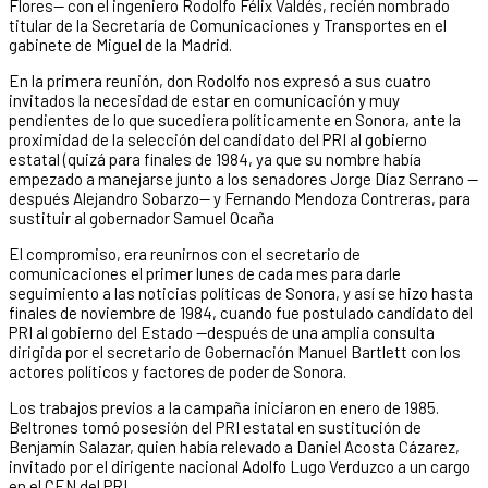
Flores— con el ingeniero Rodolfo Félix Valdés, recién nombrado
titular de la Secretaría de Comunicaciones y Transportes en el
gabinete de Miguel de la Madrid.
En la primera reunión, don Rodolfo nos expresó a sus cuatro
invitados la necesidad de estar en comunicación y muy
pendientes de lo que sucediera políticamente en Sonora, ante la
proximidad de la selección del candidato del PRI al gobierno
estatal (quizá para finales de 1984, ya que su nombre había
empezado a manejarse junto a los senadores Jorge Díaz Serrano —
después Alejandro Sobarzo— y Fernando Mendoza Contreras, para
sustituir al gobernador Samuel Ocaña
El compromiso, era reunirnos con el secretario de
comunicaciones el primer lunes de cada mes para darle
seguimiento a las noticias políticas de Sonora, y así se hizo hasta
finales de noviembre de 1984, cuando fue postulado candidato del
PRI al gobierno del Estado —después de una amplia consulta
dirigida por el secretario de Gobernación Manuel Bartlett con los
actores políticos y factores de poder de Sonora.
Los trabajos previos a la campaña iniciaron en enero de 1985.
Beltrones tomó posesión del PRI estatal en sustitución de
Benjamín Salazar, quien había relevado a Daniel Acosta Cázarez,
invitado por el dirigente nacional Adolfo Lugo Verduzco a un cargo
en el CEN del PRI.