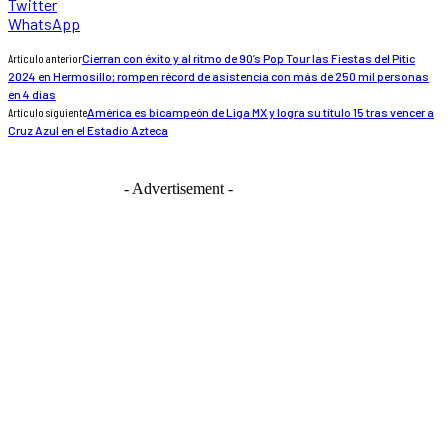
Twitter
WhatsApp
Artículo anterior
Cierran con éxito y al ritmo de 90’s Pop Tour las Fiestas del Pitic
2024 en Hermosillo; rompen récord de asistencia con más de 250 mil personas
en 4 días
Artículo siguiente
América es bicampeón de Liga MX y logra su título 15 tras vencer a
Cruz Azul en el Estadio Azteca
- Advertisement -