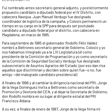
Fui nombrado antes secretario general adjunto, y posteriormente
propuesto candidato a diputado federal por el IV Distrito, con
cabecera Navojoa. Juan Manuel Verdugo fue designado
coordinador de logística de la campaña, y Colosio permaneció un
tiempo en su cargo en la SPP para después ser postulado
candidato a diputado federal por el distrito, con cabecera en
Magdalena, en marzo de 1985.
Para septiembre de 1985 el gobernador Rodolfo Félix Valdez
nombró a Beltrones secretario general de Gobierno, Colosio y yo
nos habíamos integrado ya a la LIII Legislatura (él como
presidente de la Comisión de Programación y yo como secretario
de la Comisión de Seguridad Social) y Verdugo fue designado
subsecretario de Asuntos Agrarios del Estado. (por eso dan risa
aquellos que discriminan y deciden sobre quien fue—o no, fue
amigo —del malogrado candidato presidencial)
A finales de 1986 y al cambiar la dirigencia nacional del PRI, Jorge
de la Vega Domínguez invita a Beltrones como secretario de
Promoción y Gestoría del CEN, y al dejar la Secretaría de Gobierno,
don Rodolfo nombra en su lugar al dirigente estatal del PRI
Francisco Aldana.
A su vez, a finales de enero de 1987, Jorge de la Vega firma mi