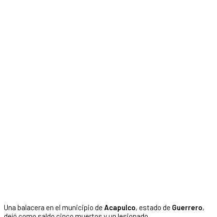
Una balacera en el municipio de
Acapulco
, estado de
Guerrero
,
dejó como saldo cinco muertos y un lesionado.