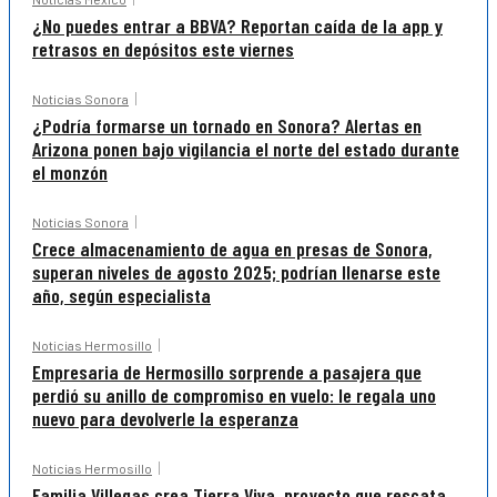
¿No puedes entrar a BBVA? Reportan caída de la app y
retrasos en depósitos este viernes
Noticias Sonora
¿Podría formarse un tornado en Sonora? Alertas en
Arizona ponen bajo vigilancia el norte del estado durante
el monzón
Noticias Sonora
Crece almacenamiento de agua en presas de Sonora,
superan niveles de agosto 2025; podrían llenarse este
año, según especialista
Noticias Hermosillo
Empresaria de Hermosillo sorprende a pasajera que
perdió su anillo de compromiso en vuelo: le regala uno
nuevo para devolverle la esperanza
Noticias Hermosillo
Familia Villegas crea Tierra Viva, proyecto que rescata