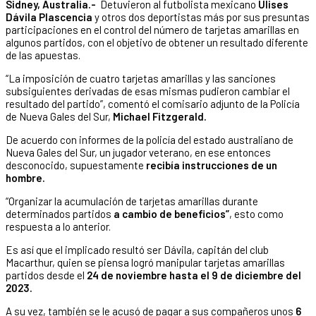
Sidney, Australia.-
Detuvieron al futbolista mexicano
Ulises
Dávila Plascencia
y otros dos deportistas más por sus presuntas
participaciones en el control del número de tarjetas amarillas en
algunos partidos, con el objetivo de obtener un resultado diferente
de las apuestas.
“La imposición de cuatro tarjetas amarillas y las sanciones
subsiguientes derivadas de esas mismas pudieron cambiar el
resultado del partido”, comentó el comisario adjunto de la Policía
de Nueva Gales del Sur,
Michael Fitzgerald.
De acuerdo con informes de la policía del estado australiano de
Nueva Gales del Sur, un jugador veterano, en ese entonces
desconocido, supuestamente
recibía instrucciones de un
hombre.
“Organizar la acumulación de tarjetas amarillas durante
determinados partidos
a cambio de beneficios”
, esto como
respuesta a lo anterior.
Es así que el implicado resultó ser Dávila, capitán del club
Macarthur, quien se piensa logró manipular tarjetas amarillas
partidos desde el
24 de noviembre hasta el 9 de diciembre del
2023.
A su vez, también se le acusó de pagar a sus compañeros unos
6