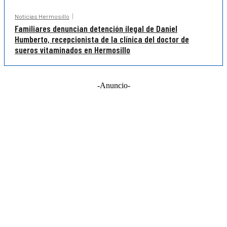
Noticias Hermosillo
Familiares denuncian detención ilegal de Daniel
Humberto, recepcionista de la clínica del doctor de
sueros vitaminados en Hermosillo
-Anuncio-