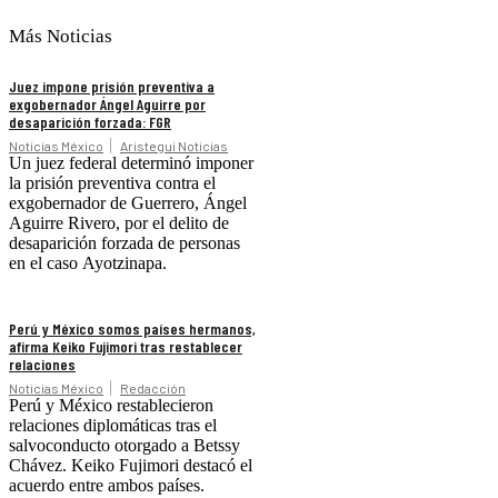
Más Noticias
Juez impone prisión preventiva a
exgobernador Ángel Aguirre por
desaparición forzada: FGR
Noticias México
Aristegui Noticias
Un juez federal determinó imponer
la prisión preventiva contra el
exgobernador de Guerrero, Ángel
Aguirre Rivero, por el delito de
desaparición forzada de personas
en el caso Ayotzinapa.
Perú y México somos países hermanos,
afirma Keiko Fujimori tras restablecer
relaciones
Noticias México
Redacción
Perú y México restablecieron
relaciones diplomáticas tras el
salvoconducto otorgado a Betssy
Chávez. Keiko Fujimori destacó el
acuerdo entre ambos países.