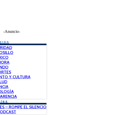
-Anuncio-
ción
RIDAD
OSILLO
XICO
NORA
NDO
ORTES
NTO Y CULTURA
LUD
NCIA
OLOGÍA
ARENCIA
ales
ES – ROMPE EL SILENCIO
PODCAST