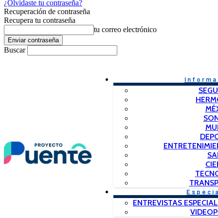
¿Olvidaste tu contraseña?
Recuperación de contraseña
Recupera tu contraseña
tu correo electrónico
Buscar
Informa
SEGU
HERM
MÉ
SO
MU
DEP
ENTRETENIMIE
SA
CIE
TECN
TRANSP
Especi
ENTREVISTAS ESPECIAL
VIDEO