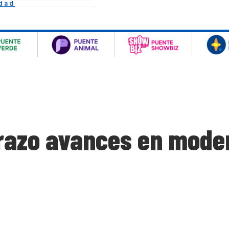
idad
razo avances en mode