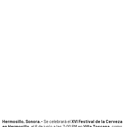
Hermosillo, Sonora.-
Se celebrará el
XVI Festival de la Cerveza
en Hermosillo
, el 6 de junio a las 7:00 PM en
Villa Toscana
, como