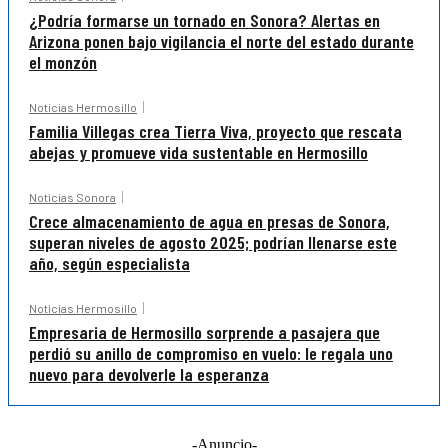
¿Podría formarse un tornado en Sonora? Alertas en
Arizona ponen bajo vigilancia el norte del estado durante
el monzón
Noticias Hermosillo
Familia Villegas crea Tierra Viva, proyecto que rescata
abejas y promueve vida sustentable en Hermosillo
Noticias Sonora
Crece almacenamiento de agua en presas de Sonora,
superan niveles de agosto 2025; podrían llenarse este
año, según especialista
Noticias Hermosillo
Empresaria de Hermosillo sorprende a pasajera que
perdió su anillo de compromiso en vuelo: le regala uno
nuevo para devolverle la esperanza
-Anuncio-