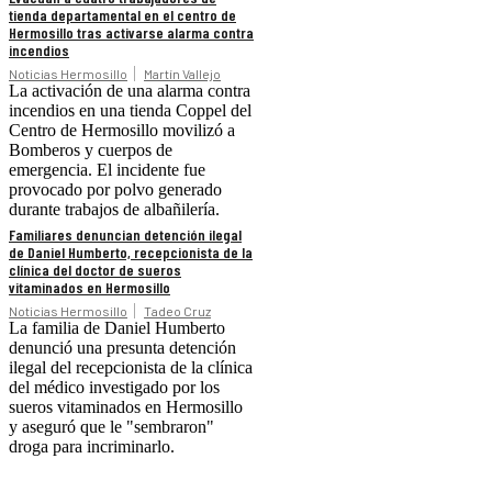
tienda departamental en el centro de
Hermosillo tras activarse alarma contra
incendios
Noticias Hermosillo
Martín Vallejo
La activación de una alarma contra
incendios en una tienda Coppel del
Centro de Hermosillo movilizó a
Bomberos y cuerpos de
emergencia. El incidente fue
provocado por polvo generado
durante trabajos de albañilería.
Familiares denuncian detención ilegal
de Daniel Humberto, recepcionista de la
clínica del doctor de sueros
vitaminados en Hermosillo
Noticias Hermosillo
Tadeo Cruz
La familia de Daniel Humberto
denunció una presunta detención
ilegal del recepcionista de la clínica
del médico investigado por los
sueros vitaminados en Hermosillo
y aseguró que le "sembraron"
droga para incriminarlo.