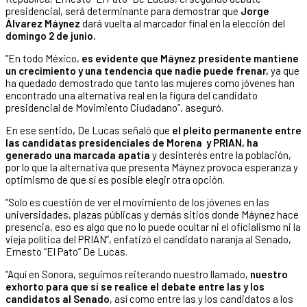
presidencial, será determinante para demostrar que
Jorge
Álvarez Máynez
dará vuelta al marcador final en la elección del
domingo 2 de junio.
“En todo México,
es evidente que Máynez presidente mantiene
un crecimiento y una tendencia que nadie puede frenar,
ya que
ha quedado demostrado que tanto las mujeres como jóvenes han
encontrado una alternativa real en la figura del candidato
presidencial de Movimiento Ciudadano”, aseguró.
En ese sentido, De Lucas señaló que
el pleito permanente entre
las candidatas presidenciales de Morena y PRIAN, ha
generado una marcada apatía
y desinterés entre la población,
por lo que la alternativa que presenta Máynez provoca esperanza y
optimismo de que sí es posible elegir otra opción.
“Solo es cuestión de ver el movimiento de los jóvenes en las
universidades, plazas públicas y demás sitios donde Máynez hace
presencia, eso es algo que no lo puede ocultar ni el oficialismo ni la
vieja política del PRIAN”, enfatizó el candidato naranja al Senado,
Ernesto “El Pato” De Lucas.
“Aquí en Sonora, seguimos reiterando nuestro llamado,
nuestro
exhorto para que sí se realice el debate entre las y los
candidatos al Senado
, así como entre las y los candidatos a los