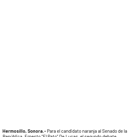
Hermosillo, Sonora.-
Para el candidato naranja al Senado de la
República, Ernesto “El Pato” De Lucas, el segundo debate