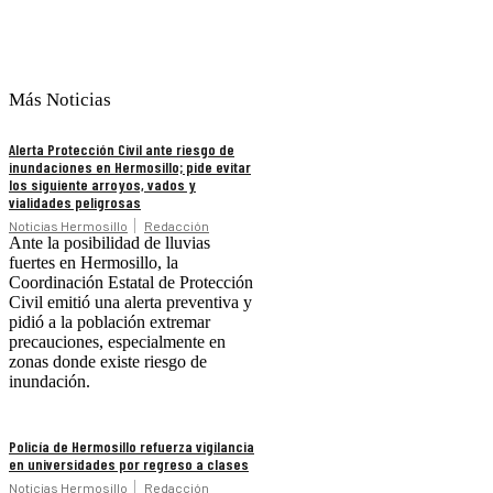
Más Noticias
Alerta Protección Civil ante riesgo de
inundaciones en Hermosillo; pide evitar
los siguiente arroyos, vados y
vialidades peligrosas
Noticias Hermosillo
Redacción
Ante la posibilidad de lluvias
fuertes en Hermosillo, la
Coordinación Estatal de Protección
Civil emitió una alerta preventiva y
pidió a la población extremar
precauciones, especialmente en
zonas donde existe riesgo de
inundación.
Policía de Hermosillo refuerza vigilancia
en universidades por regreso a clases
Noticias Hermosillo
Redacción