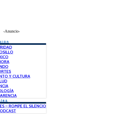
-Anuncio-
ción
RIDAD
OSILLO
XICO
NORA
NDO
ORTES
NTO Y CULTURA
LUD
NCIA
OLOGÍA
ARENCIA
ales
ES – ROMPE EL SILENCIO
PODCAST