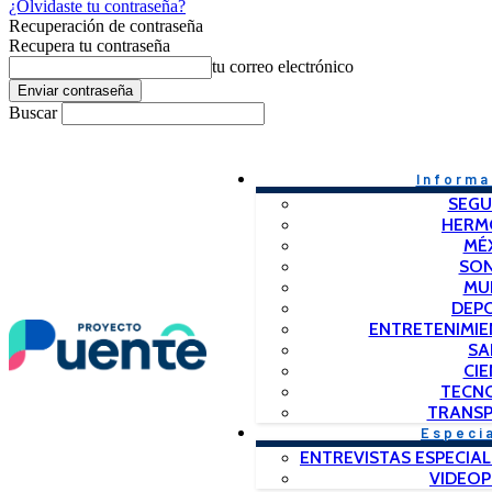
¿Olvidaste tu contraseña?
Recuperación de contraseña
Recupera tu contraseña
tu correo electrónico
Buscar
Informa
SEGU
HERM
MÉ
SO
MU
DEP
ENTRETENIMIE
SA
CIE
TECN
TRANSP
Especi
ENTREVISTAS ESPECIAL
VIDEO