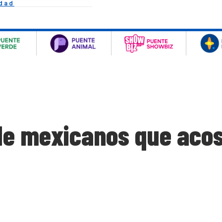
idad
de mexicanos que acos