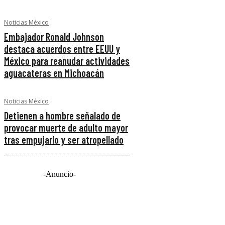
Noticias México
Embajador Ronald Johnson
destaca acuerdos entre EEUU y
México para reanudar actividades
aguacateras en Michoacán
Noticias México
Detienen a hombre señalado de
provocar muerte de adulto mayor
tras empujarlo y ser atropellado
-Anuncio-