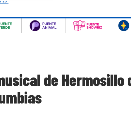
idad
usical de Hermosillo q
 cumbias