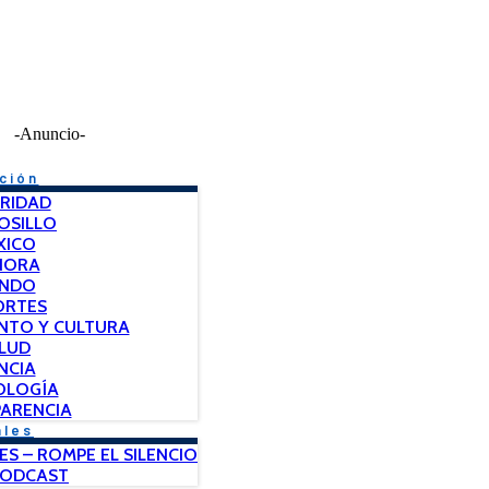
-Anuncio-
ción
RIDAD
OSILLO
XICO
NORA
NDO
ORTES
NTO Y CULTURA
LUD
NCIA
OLOGÍA
ARENCIA
ales
ES – ROMPE EL SILENCIO
PODCAST