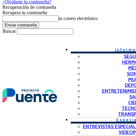
¿Olvidaste tu contraseña?
Recuperación de contraseña
Recupera tu contraseña
tu correo electrónico
Buscar
Informa
SEGU
HERM
MÉ
SO
MU
DEP
ENTRETENIMIE
SA
CIE
TECN
TRANSP
Especi
ENTREVISTAS ESPECIAL
VIDEO