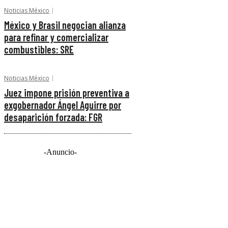
Noticias México
México y Brasil negocian alianza
para refinar y comercializar
combustibles: SRE
Noticias México
Juez impone prisión preventiva a
exgobernador Ángel Aguirre por
desaparición forzada: FGR
-Anuncio-