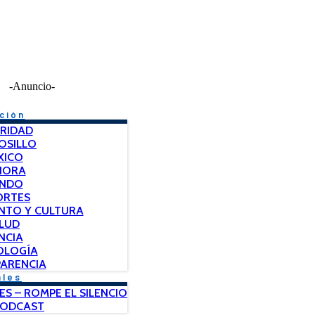
-Anuncio-
ción
RIDAD
OSILLO
XICO
NORA
NDO
ORTES
NTO Y CULTURA
LUD
NCIA
OLOGÍA
ARENCIA
ales
ES – ROMPE EL SILENCIO
PODCAST