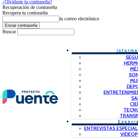
¿Olvidaste tu contraseña?
Recuperación de contraseña
Recupera tu contraseña
tu correo electrónico
Buscar
Informa
SEGU
HERM
MÉ
SO
MU
DEP
ENTRETENIMIE
SA
CIE
TECN
TRANSP
Especi
ENTREVISTAS ESPECIAL
VIDEO