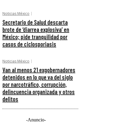
Noticias México
Secretario de Salud descarta
brote de ‘diarrea explosiva’ en
México; pide tranquilidad por
casos de ciclosporiasis
Noticias México
Van al menos 21 exgobernadores
detenidos en lo que va del siglo
por narcotráfico, corrupción,
delincuencia organizada y otros
delitos
-Anuncio-