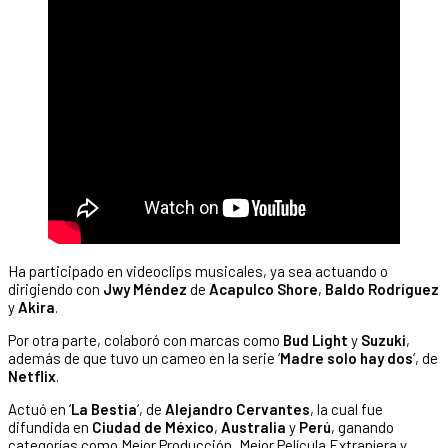
Ha participado en videoclips musicales, ya sea actuando o
dirigiendo con
Jwy Méndez
de
Acapulco Shore
,
Baldo Rodríguez
y
Akira
.
Por otra parte, colaboró con marcas como
Bud Light
y
Suzuki
,
además de que tuvo un cameo en la serie ‘
Madre solo hay dos
‘, de
Netflix
.
Actuó en ‘
La Bestia
‘, de
Alejandro Cervantes
, la cual fue
difundida en
Ciudad de México
,
Australia
y
Perú
, ganando
categorías como Mejor Producción, Mejor Película Extranjera y