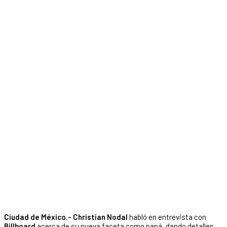
Ciudad de México.- Christian Nodal
habló en entrevista con
Billboard
acerca de su nueva faceta como papá, dando detalles