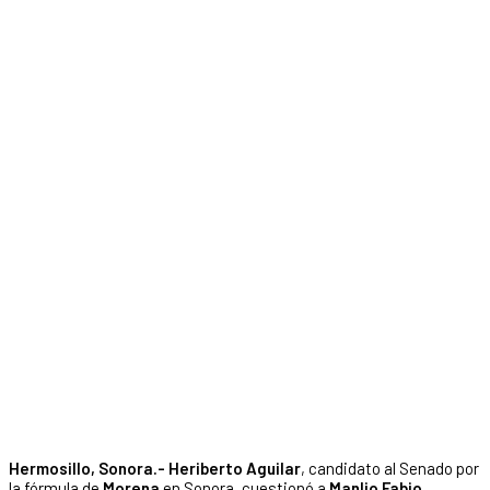
Hermosillo, Sonora.- Heriberto Aguilar
, candidato al Senado por
la fórmula de
Morena
en Sonora, cuestionó a
Manlio Fabio