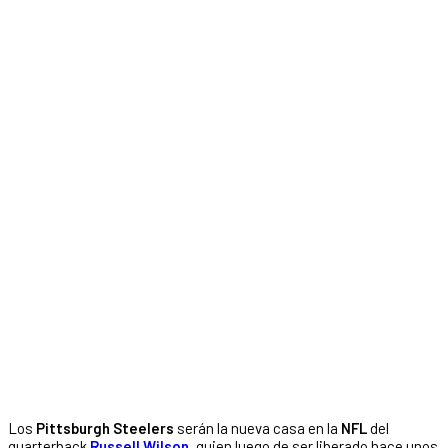
Los
Pittsburgh Steelers
serán la nueva casa en la
NFL
del
quarterback
Russell Wilson
, quien luego de ser liberado hace unos