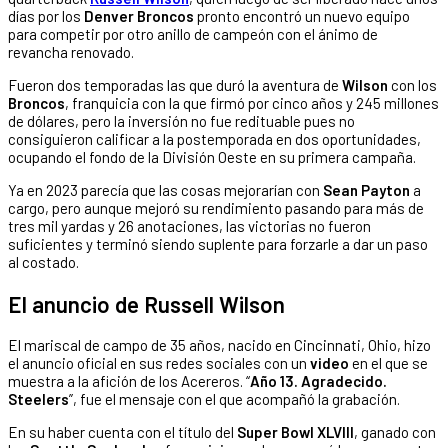
días por los
Denver Broncos
pronto encontró un nuevo equipo
para competir por otro anillo de campeón con el ánimo de
revancha renovado.
Fueron dos temporadas las que duró la aventura de
Wilson
con los
Broncos
, franquicia con la que firmó por cinco años y 245 millones
de dólares, pero la inversión no fue redituable pues no
consiguieron calificar a la postemporada en dos oportunidades,
ocupando el fondo de la División Oeste en su primera campaña.
Ya en 2023 parecía que las cosas mejorarían con
Sean Payton
a
cargo, pero aunque mejoró su rendimiento pasando para más de
tres mil yardas y 26 anotaciones, las victorias no fueron
suficientes y terminó siendo suplente para forzarle a dar un paso
al costado.
El anuncio de Russell Wilson
El mariscal de campo de 35 años, nacido en Cincinnati, Ohio, hizo
el anuncio oficial en sus redes sociales con un
video
en el que se
muestra a la afición de los Acereros. “
Año 13. Agradecido.
Steelers
”, fue el mensaje con el que acompañó la grabación.
En su haber cuenta con el título del
Super Bowl XLVIII
, ganado con