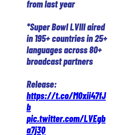
from last year
*Super Bowl LVIII aired
in 195+ countries in 25+
languages across 80+
broadcast partners
Release:
https://t.co/M0xii47fJ
b
pic.twitter.com/LVEgb
a7j3Q