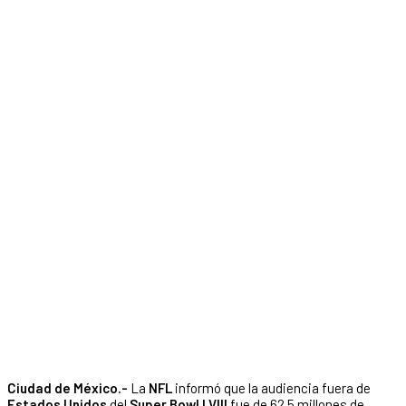
Ciudad de México.-
La
NFL
informó que la audiencia fuera de
Estados Unidos
del
Super Bowl LVIII
fue de 62.5 millones de