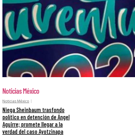
Noticias México
Noticias México
Niega Sheinbaum trasfondo
político en detención de Ángel
Aguirre; promete llegar a la
verdad del caso Ayotzinapa