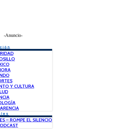
-Anuncio-
ción
RIDAD
OSILLO
XICO
NORA
NDO
ORTES
NTO Y CULTURA
LUD
NCIA
OLOGÍA
ARENCIA
ales
ES – ROMPE EL SILENCIO
PODCAST