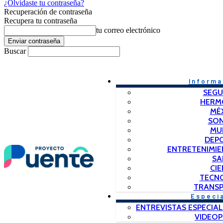
¿Olvidaste tu contraseña?
Recuperación de contraseña
Recupera tu contraseña
tu correo electrónico
Buscar
Informa
SEGU
HERM
MÉ
SO
MU
DEP
ENTRETENIMIE
SA
CIE
TECN
TRANSP
Especi
ENTREVISTAS ESPECIAL
VIDEO