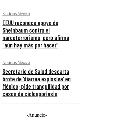
Noticias México
EEUU reconoce apoyo de
Sheinbaum contra el
narcoterrorismo, pero afirma
“aún hay más por hacer”
Noticias México
Secretario de Salud descarta
brote de ‘diarrea explosiva’ en
México; pide tranquilidad por
casos de ciclosporiasis
-Anuncio-