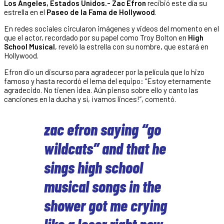
Los Ángeles, Estados Unidos.- Zac Efron
recibió este día su
estrella en el
Paseo de la Fama de Hollywood
.
En redes sociales circularon imágenes y videos del momento en el
que el actor, recordado por su papel como Troy Bolton en
High
School Musical
, reveló la estrella con su nombre, que estará en
Hollywood.
Efron dio un discurso para agradecer por la película que lo hizo
famoso y hasta recordó el lema del equipo: “Estoy eternamente
agradecido. No tienen idea. Aún pienso sobre ello y canto las
canciones en la ducha y sí, ¡vamos linces!”, comentó.
zac efron saying “go
wildcats” and that he
sings high school
musical songs in the
shower got me crying
like a loser right now