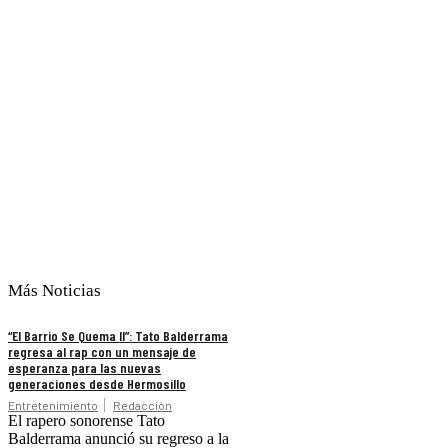
Más Noticias
“El Barrio Se Quema II”: Tato Balderrama
regresa al rap con un mensaje de
esperanza para las nuevas
generaciones desde Hermosillo
Entretenimiento
Redacción
El rapero sonorense Tato
Balderrama anunció su regreso a la