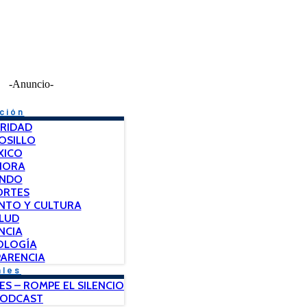
-Anuncio-
ción
RIDAD
OSILLO
XICO
NORA
NDO
ORTES
NTO Y CULTURA
LUD
NCIA
OLOGÍA
ARENCIA
ales
ES – ROMPE EL SILENCIO
PODCAST