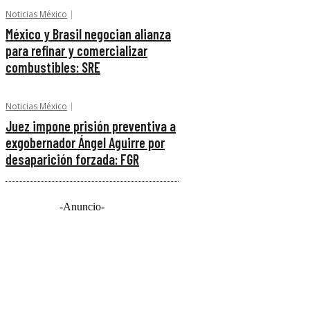
Noticias México
México y Brasil negocian alianza
para refinar y comercializar
combustibles: SRE
Noticias México
Juez impone prisión preventiva a
exgobernador Ángel Aguirre por
desaparición forzada: FGR
-Anuncio-