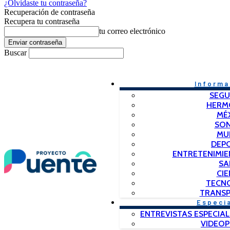
¿Olvidaste tu contraseña?
Recuperación de contraseña
Recupera tu contraseña
tu correo electrónico
Buscar
Informa
SEGU
HERM
MÉ
SO
MU
DEP
ENTRETENIMIE
SA
CIE
TECN
TRANSP
Especi
ENTREVISTAS ESPECIAL
VIDEO