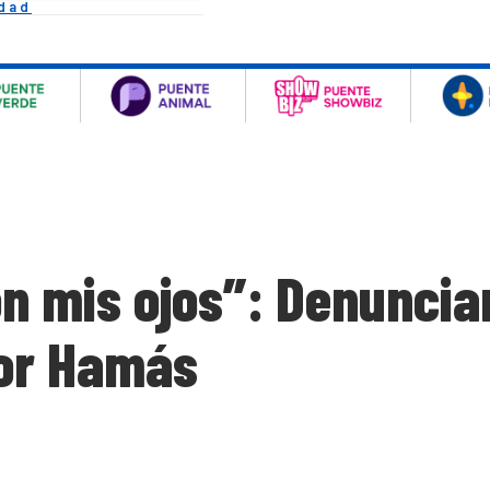
idad
on mis ojos”: Denuncia
por Hamás