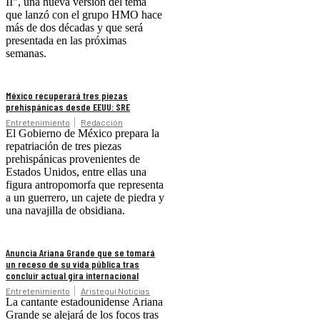
II", una nueva versión del tema
que lanzó con el grupo HMO hace
más de dos décadas y que será
presentada en las próximas
semanas.
México recuperará tres piezas
prehispánicas desde EEUU: SRE
Entretenimiento
Redacción
El Gobierno de México prepara la
repatriación de tres piezas
prehispánicas provenientes de
Estados Unidos, entre ellas una
figura antropomorfa que representa
a un guerrero, un cajete de piedra y
una navajilla de obsidiana.
Anuncia Ariana Grande que se tomará
un receso de su vida pública tras
concluir actual gira internacional
Entretenimiento
Aristegui Noticias
La cantante estadounidense Ariana
Grande se alejará de los focos tras