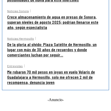
Noticias Sonora
Crece almacenamiento de agua en presas de Sonora,
superan niveles de agosto 2025; podrían llenarse este
año, según especialista
Noticias Hermosillo
De la gloria al olvido: Plaza Satélite de Hermosillo, un
lugar con más de 30 años de recuerdos y donde
comerciantes luchan por seguir...
Entrevistas
Me robaron 70 mil pesos en joyas en vuelo Volaris de
Guadalajara a Hermosillo, solo me ofrecen 2 mil de
recompensa, denuncia joven
-Anuncio-