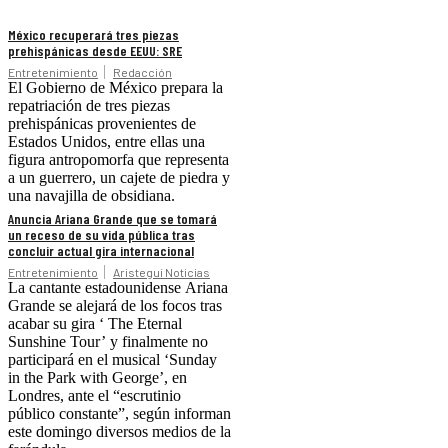
México recuperará tres piezas
prehispánicas desde EEUU: SRE
Entretenimiento
Redacción
El Gobierno de México prepara la
repatriación de tres piezas
prehispánicas provenientes de
Estados Unidos, entre ellas una
figura antropomorfa que representa
a un guerrero, un cajete de piedra y
una navajilla de obsidiana.
Anuncia Ariana Grande que se tomará
un receso de su vida pública tras
concluir actual gira internacional
Entretenimiento
Aristegui Noticias
La cantante estadounidense Ariana
Grande se alejará de los focos tras
acabar su gira ‘ The Eternal
Sunshine Tour’ y finalmente no
participará en el musical ‘Sunday
in the Park with George’, en
Londres, ante el “escrutinio
público constante”, según informan
este domingo diversos medios de la