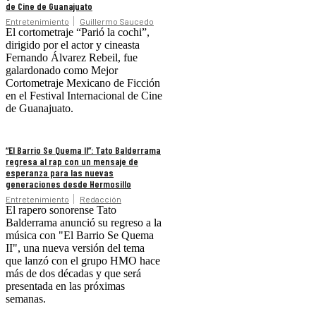
de Cine de Guanajuato
Entretenimiento
Guillermo Saucedo
El cortometraje “Parió la cochi”,
dirigido por el actor y cineasta
Fernando Álvarez Rebeil, fue
galardonado como Mejor
Cortometraje Mexicano de Ficción
en el Festival Internacional de Cine
de Guanajuato.
“El Barrio Se Quema II”: Tato Balderrama
regresa al rap con un mensaje de
esperanza para las nuevas
generaciones desde Hermosillo
Entretenimiento
Redacción
El rapero sonorense Tato
Balderrama anunció su regreso a la
música con "El Barrio Se Quema
II", una nueva versión del tema
que lanzó con el grupo HMO hace
más de dos décadas y que será
presentada en las próximas
semanas.