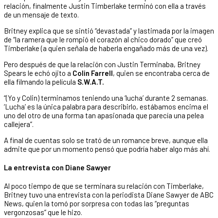
relación, finalmente Justin Timberlake terminó con ella a través
de un mensaje de texto.
Britney explica que se sintió “devastada” y lastimada por la imagen
de “la ramera que le rompió el corazón al chico dorado” que creó
Timberlake (a quien señala de haberla engañado más de una vez).
Pero después de que la relación con Justin Terminaba, Britney
Spears le echó ojito a
Colin Farrell
, quien se encontraba cerca de
ella filmando la película
S.W.A.T.
“(Yo y Colin) terminamos teniendo una ‘lucha’ durante 2 semanas.
‘Lucha’ es la única palabra para describirlo, estábamos encima el
uno del otro de una forma tan apasionada que parecía una pelea
callejera”.
A final de cuentas solo se trató de un romance breve, aunque ella
admite que por un momento pensó que podría haber algo más ahí.
La entrevista con Diane Sawyer
Al poco tiempo de que se terminara su relación con Timberlake,
Britney tuvo una entrevista con la periodista Diane Sawyer de ABC
News, quien la tomó por sorpresa con todas las “preguntas
vergonzosas” que le hizo.