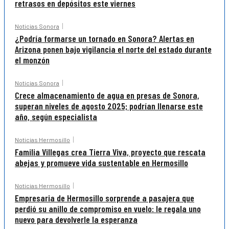
retrasos en depósitos este viernes
Noticias Sonora
¿Podría formarse un tornado en Sonora? Alertas en
Arizona ponen bajo vigilancia el norte del estado durante
el monzón
Noticias Sonora
Crece almacenamiento de agua en presas de Sonora,
superan niveles de agosto 2025; podrían llenarse este
año, según especialista
Noticias Hermosillo
Familia Villegas crea Tierra Viva, proyecto que rescata
abejas y promueve vida sustentable en Hermosillo
Noticias Hermosillo
Empresaria de Hermosillo sorprende a pasajera que
perdió su anillo de compromiso en vuelo: le regala uno
nuevo para devolverle la esperanza