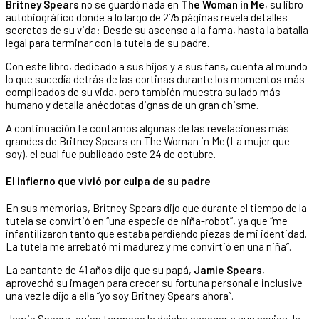
Britney Spears
no se guardó nada en
The Woman in Me
, su libro
autobiográfico donde a lo largo de 275 páginas revela detalles
secretos de su vida: Desde su ascenso a la fama, hasta la batalla
legal para terminar con la tutela de su padre.
Con este libro, dedicado a sus hijos y a sus fans, cuenta al mundo
lo que sucedía detrás de las cortinas durante los momentos más
complicados de su vida, pero también muestra su lado más
humano y detalla anécdotas dignas de un gran chisme.
A continuación te contamos algunas de las revelaciones más
grandes de Britney Spears en The Woman in Me (La mujer que
soy), el cual fue publicado este 24 de octubre.
El infierno que vivió por culpa de su padre
En sus memorias, Britney Spears dijo que durante el tiempo de la
tutela se convirtió en “una especie de niña-robot”, ya que “me
infantilizaron tanto que estaba perdiendo piezas de mi identidad.
La tutela me arrebató mi madurez y me convirtió en una niña”.
La cantante de 41 años dijo que su papá,
Jamie Spears
,
aprovechó su imagen para crecer su fortuna personal e inclusive
una vez le dijo a ella “yo soy Britney Spears ahora”.
Jamie Spears, quien tampoco la dejaba escoger a sus novios, la