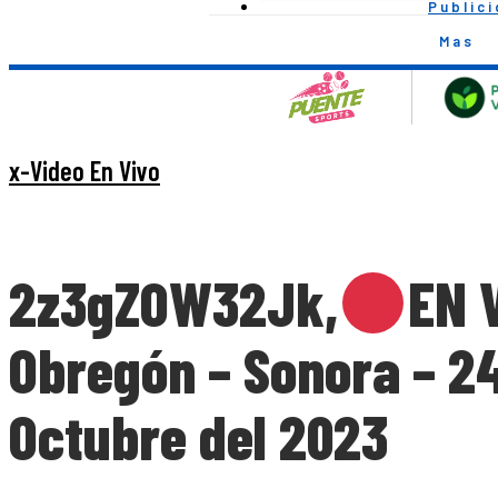
Public
Mas
x-Video En Vivo
2z3gZOW32Jk,
EN V
Obregón – Sonora – 24
Octubre del 2023