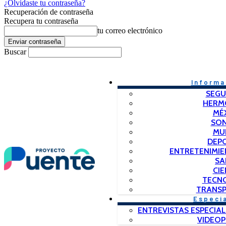
¿Olvidaste tu contraseña?
Recuperación de contraseña
Recupera tu contraseña
tu correo electrónico
Buscar
Informa
SEGU
HERM
MÉ
SO
MU
DEP
ENTRETENIMIE
SA
CIE
TECN
TRANSP
Especi
ENTREVISTAS ESPECIAL
VIDEO