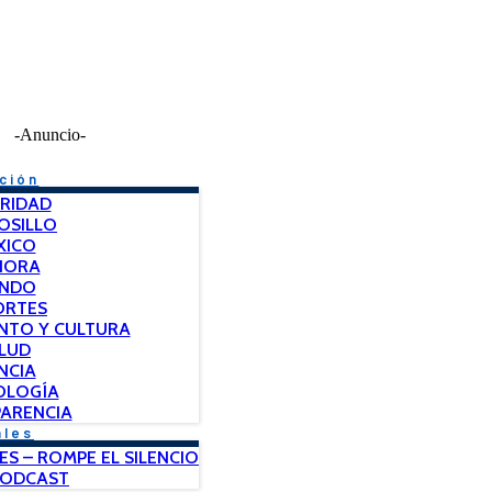
-Anuncio-
ción
RIDAD
OSILLO
XICO
NORA
NDO
ORTES
NTO Y CULTURA
LUD
NCIA
OLOGÍA
ARENCIA
ales
ES – ROMPE EL SILENCIO
PODCAST