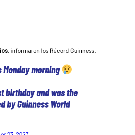
años
, informaron los Récord Guinness.
is Monday morning
st birthday and was the
ied by Guinness World
er 23, 2023