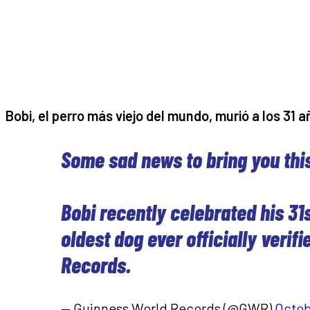
Bobi, el perro más viejo del mundo, murió a los 31 
Some sad news to bring you th
Bobi recently celebrated his 31
oldest dog ever officially verif
Records.
— Guinness World Records (@GWR)
Octob