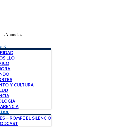
-Anuncio-
ción
RIDAD
OSILLO
XICO
NORA
NDO
ORTES
NTO Y CULTURA
LUD
NCIA
OLOGÍA
ARENCIA
ales
ES – ROMPE EL SILENCIO
PODCAST