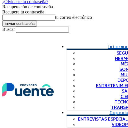
¿Olvidaste tu contraseña?
Recuperación de contraseña
Recupera tu contraseña
tu correo electrónico
Buscar
Informa
SEGU
HERM
MÉ
SO
MU
DEP
ENTRETENIMIE
SA
CIE
TECN
TRANSP
Especi
ENTREVISTAS ESPECIAL
VIDEO