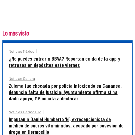
Lo más visto
Noticias México
¿No puedes entrar a BBVA? Reportan caída de la app y
retrasos en depósitos este viernes
Noticias Sonora
Zulema fue chocada por policía intoxicado en Cananea,
denuncia falta de justicia; Ayuntamiento afirma sí ha
dado apoyo, MP no cita a declarar
Noticias Hermosillo
Imputan a Daniel Humberto ‘N’, exrecepcionista de
médico de sueros vitaminados, acusado por posesión de
droga en Hermosillo