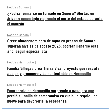
Noticias Sonora
¿Podría formarse un tornado en Sonora? Alertas en
Arizona ponen bajo vigilancia el norte del estado durante
el monzón
Noticias Sonora
Crece almacenamiento de agua en presas de Sonora,
superan niveles de agosto 2025; podrían llenarse este
año, según especialista
Noticias Hermosillo
Familia Villegas crea Tierra Viva, proyecto que rescata
abejas y promueve vida sustentable en Hermosillo
Noticias Hermosillo
Empresaria de Hermosillo sorprende a pasajera que
perdió su anillo de compromiso en vuelo: le regala uno
nuevo para devolverle la esperanza