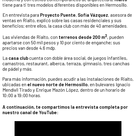
tiene para ti tres modelos diferentes disponibles en Hermosillo.
En entrevista para
Proyecto Puente
,
Sofía Vázquez
, asesora de
ventas en Rialto, explicó sobre las casas residenciales y sus
beneficios; entre ellos, la casa club con más de 40 amenidades.
2
Las viviendas de Rialto, con
terrenos desde 200 m
, pueden
apartarse con 50 mil pesos y 10 por ciento de enganche; sus
precios van desde 4.6 mdp.
La
casa club
cuenta con doble área social, de juegos infantiles,
camastros, restaurant, alberca, terraza, gimnasio, tres canchas
de pádel y más.
Para más información, puedes acudir a las instalaciones de Rialto,
ubicadas en
el nuevo norte de Hermosillo
, en bulevares Ignacio
Mendívil Tirado y Enrique Mazón López, dentro de un horario de
10:00 a 19:00 horas.
A continuación, te compartimos la entrevista completa por
nuestro canal de YouTube: