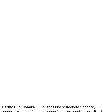
Hermosillo, Sonora.-
Si buscas una residencia elegante,
moderna y con estilos contemporáneos de arquitectura,
Rialto