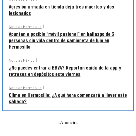
Agresión armada en tienda deja tres muertos y dos
lesionados
Noticias Hermosillo
Apuntan a posible “móvil pasional” en hallazgo de 3
personas sin vida dentro de camioneta de lujo en
Hermosillo
Noticias México
¿No puedes entrar a BBVA? Reportan caída de la app y
retrasos en depósitos este viernes
Noticias Hermosillo
Clima en Hermosillo: ¿A qué hora comenzará a llover este
sábado?
-Anuncio-