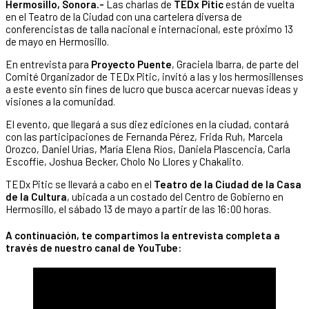
Hermosillo, Sonora.-
Las charlas de
TEDx Pitic
están de vuelta
en el Teatro de la Ciudad con una cartelera diversa de
conferencistas de talla nacional e internacional, este próximo 13
de mayo en Hermosillo.
En entrevista para
Proyecto Puente
, Graciela Ibarra, de parte del
Comité Organizador de TEDx Pitic, invitó a las y los hermosillenses
a este evento sin fines de lucro que busca acercar nuevas ideas y
visiones a la comunidad.
El evento, que llegará a sus diez ediciones en la ciudad, contará
con las participaciones de Fernanda Pérez, Frida Ruh, Marcela
Orozco, Daniel Urías, María Elena Ríos, Daniela Plascencia, Carla
Escoffie, Joshua Becker, Cholo No Llores y Chakalito.
TEDx Pitic se llevará a cabo en el
Teatro de la Ciudad de la Casa
de la Cultura
, ubicada a un costado del Centro de Gobierno en
Hermosillo, el sábado 13 de mayo a partir de las 16:00 horas.
A continuación, te compartimos la entrevista completa a
través de nuestro canal de YouTube: