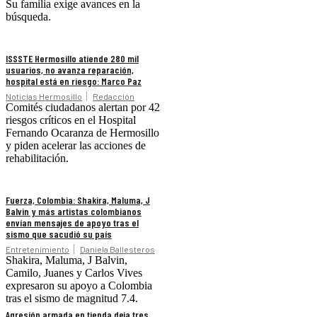
Su familia exige avances en la
búsqueda.
ISSSTE Hermosillo atiende 280 mil
usuarios, no avanza reparación,
hospital está en riesgo: Marco Paz
Noticias Hermosillo
Redacción
Comités ciudadanos alertan por 42
riesgos críticos en el Hospital
Fernando Ocaranza de Hermosillo
y piden acelerar las acciones de
rehabilitación.
Fuerza, Colombia: Shakira, Maluma, J
Balvin y más artistas colombianos
envían mensajes de apoyo tras el
sismo que sacudió su país
Entretenimiento
Daniela Ballesteros
Shakira, Maluma, J Balvin,
Camilo, Juanes y Carlos Vives
expresaron su apoyo a Colombia
tras el sismo de magnitud 7.4.
Agresión armada en tienda deja tres