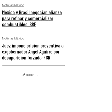
Noticias México
México y Brasil negocian alianza
para refinar y comercializar
combustibles: SRE
Noticias México
Juez impone prisión preventiva a
exgobernador Ángel Aguirre por
desaparición forzada: FGR
-Anuncio-