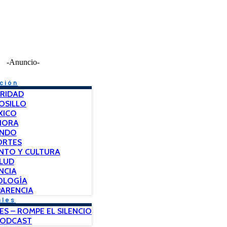
-Anuncio-
ción
RIDAD
OSILLO
XICO
NORA
NDO
ORTES
NTO Y CULTURA
LUD
NCIA
OLOGÍA
ARENCIA
ales
ES – ROMPE EL SILENCIO
PODCAST