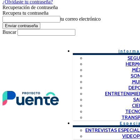
¿Olvidaste tu contraseña?
Recuperación de contraseña
Recupera tu contraseña
tu correo electrónico
Buscar
Informa
SEGU
HERM
MÉ
SO
MU
DEP
ENTRETENIMIE
SA
CIE
TECN
TRANSP
Especi
ENTREVISTAS ESPECIAL
VIDEO