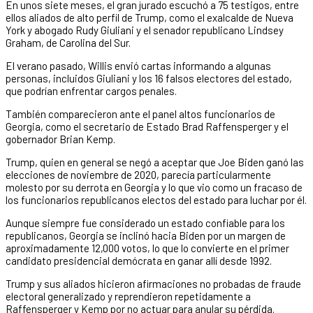
En unos siete meses, el gran jurado escuchó a 75 testigos, entre
ellos aliados de alto perfil de Trump, como el exalcalde de Nueva
York y abogado Rudy Giuliani y el senador republicano Lindsey
Graham, de Carolina del Sur.
El verano pasado, Willis envió cartas informando a algunas
personas, incluidos Giuliani y los 16 falsos electores del estado,
que podrían enfrentar cargos penales.
También comparecieron ante el panel altos funcionarios de
Georgia, como el secretario de Estado Brad Raffensperger y el
gobernador Brian Kemp.
Trump, quien en general se negó a aceptar que Joe Biden ganó las
elecciones de noviembre de 2020, parecía particularmente
molesto por su derrota en Georgia y lo que vio como un fracaso de
los funcionarios republicanos electos del estado para luchar por él.
Aunque siempre fue considerado un estado confiable para los
republicanos, Georgia se inclinó hacia Biden por un margen de
aproximadamente 12,000 votos, lo que lo convierte en el primer
candidato presidencial demócrata en ganar allí desde 1992.
Trump y sus aliados hicieron afirmaciones no probadas de fraude
electoral generalizado y reprendieron repetidamente a
Raffensperger y Kemp por no actuar para anular su pérdida.