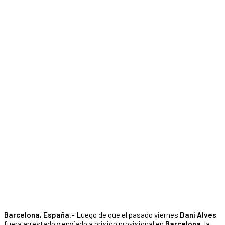
Barcelona, España.-
Luego de que el pasado viernes
Dani Alves
fuera arrestado y enviado a prisión provisional en
Barcelona
, la