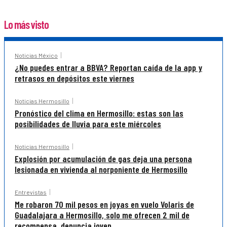
Lo más visto
Noticias México
¿No puedes entrar a BBVA? Reportan caída de la app y
retrasos en depósitos este viernes
Noticias Hermosillo
Pronóstico del clima en Hermosillo: estas son las
posibilidades de lluvia para este miércoles
Noticias Hermosillo
Explosión por acumulación de gas deja una persona
lesionada en vivienda al norponiente de Hermosillo
Entrevistas
Me robaron 70 mil pesos en joyas en vuelo Volaris de
Guadalajara a Hermosillo, solo me ofrecen 2 mil de
recompensa, denuncia joven