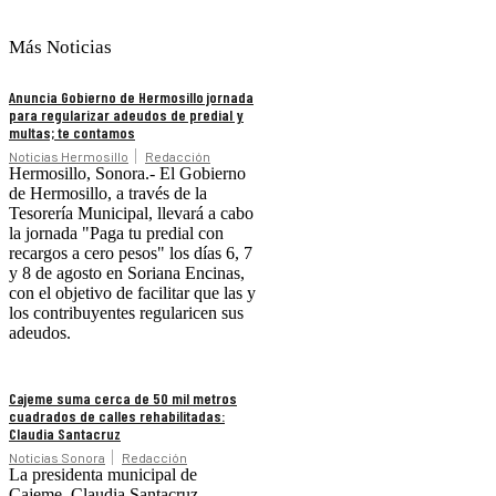
Más Noticias
Anuncia Gobierno de Hermosillo jornada
para regularizar adeudos de predial y
multas; te contamos
Noticias Hermosillo
Redacción
Hermosillo, Sonora.- El Gobierno
de Hermosillo, a través de la
Tesorería Municipal, llevará a cabo
la jornada "Paga tu predial con
recargos a cero pesos" los días 6, 7
y 8 de agosto en Soriana Encinas,
con el objetivo de facilitar que las y
los contribuyentes regularicen sus
adeudos.
Cajeme suma cerca de 50 mil metros
cuadrados de calles rehabilitadas:
Claudia Santacruz
Noticias Sonora
Redacción
La presidenta municipal de
Cajeme, Claudia Santacruz,