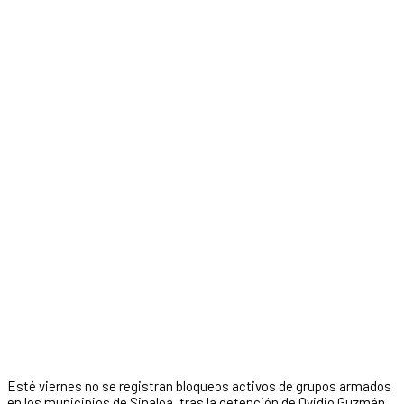
Esté viernes no se registran bloqueos activos de grupos armados
en los municipios de Sinaloa, tras la detención de Ovidio Guzmán