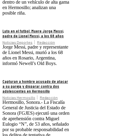
dentro de un vehículo de alta gama
en Hermosillo; analizan una
posible riña.
Luto en el futbol: Muere Jorge Messi,
padre de Lionel Messi, a los 68 años
Noticias Deportes
Redacción
Jorge Messi, padre y representante
de Lionel Messi, murió a los 68
años en Rosario, Argentina,
informó Newell’s Old Boys.
Capturan a hombre acusado de atacar
a su pareja y disparar contra dos
adolescentes en Hermosillo
Noticias Hermosillo
Redacción
Hermosillo, Sonora.- La Fiscalía
General de Justicia del Estado de
Sonora (FGJES) ejecutó una orden
de aprehensión contra Miguel
Eulogio “N”, de 53 años, señalado
por su probable responsabilidad en
los delitos de tentativa de