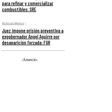
para refinar y comercializar
combustibles: SRE
Noticias México
Juez impone prisión preventiva a
exgobernador Ángel Aguirre por
desaparición forzada: FGR
-Anuncio-