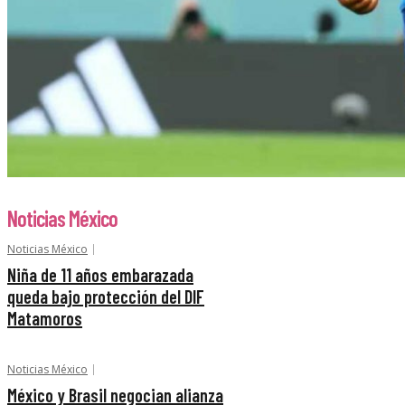
Noticias México
Noticias México
Niña de 11 años embarazada
queda bajo protección del DIF
Matamoros
Noticias México
México y Brasil negocian alianza