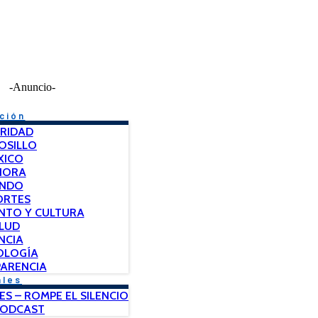
-Anuncio-
ción
RIDAD
OSILLO
XICO
NORA
NDO
ORTES
NTO Y CULTURA
LUD
NCIA
OLOGÍA
ARENCIA
ales
ES – ROMPE EL SILENCIO
PODCAST