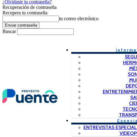
¿Olvidaste tu contraseña?
Recuperación de contraseña
Recupera tu contraseña
tu correo electrónico
Buscar
Informa
SEGU
HERM
MÉ
SO
MU
DEP
ENTRETENIMIE
SA
CIE
TECN
TRANSP
Especi
ENTREVISTAS ESPECIAL
VIDEO