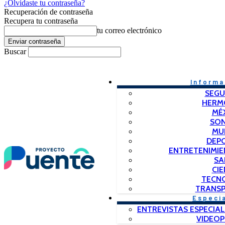
¿Olvidaste tu contraseña?
Recuperación de contraseña
Recupera tu contraseña
tu correo electrónico
Buscar
Informa
SEGU
HERM
MÉ
SO
MU
DEP
ENTRETENIMIE
SA
CIE
TECN
TRANSP
Especi
ENTREVISTAS ESPECIAL
VIDEO