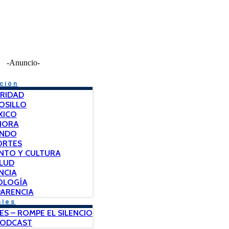
-Anuncio-
ción
RIDAD
OSILLO
XICO
NORA
NDO
ORTES
NTO Y CULTURA
LUD
NCIA
OLOGÍA
ARENCIA
ales
ES – ROMPE EL SILENCIO
PODCAST