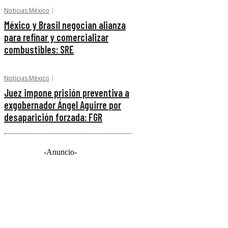
Noticias México
México y Brasil negocian alianza
para refinar y comercializar
combustibles: SRE
Noticias México
Juez impone prisión preventiva a
exgobernador Ángel Aguirre por
desaparición forzada: FGR
-Anuncio-