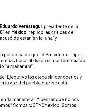
 Eduardo Verástegui
, presidente de la
C
) en
México
, replicó las críticas del
 acusó de estar “en la luna” y
o la polémica de que el Presidente López
uchas horas al día en su conferencia de
o ‘la mañanera'”.
del Ejecutivo los ataca sin conocerlos y
n la voz del pueblo que “se está
en ‘la mañanera’! Y pensar que no nos
s somos? Somos @CPACMexico. Somos