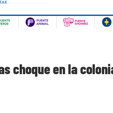
idad
as choque en la colon