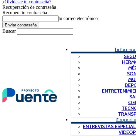
¿Olvidaste tu contraseña?
Recuperación de contraseña
Recupera tu contraseña
tu correo electrónico
Buscar
Informa
SEGU
HERM
MÉ
SO
MU
DEP
ENTRETENIMIE
SA
CIE
TECN
TRANSP
Especi
ENTREVISTAS ESPECIAL
VIDEO