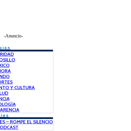
-Anuncio-
ción
RIDAD
OSILLO
XICO
NORA
NDO
ORTES
NTO Y CULTURA
LUD
NCIA
OLOGÍA
ARENCIA
ales
ES – ROMPE EL SILENCIO
PODCAST