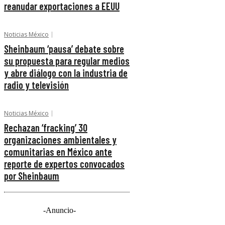
reanudar exportaciones a EEUU
Noticias México
Sheinbaum ‘pausa’ debate sobre
su propuesta para regular medios
y abre diálogo con la industria de
radio y televisión
Noticias México
Rechazan ‘fracking’ 30
organizaciones ambientales y
comunitarias en México ante
reporte de expertos convocados
por Sheinbaum
-Anuncio-