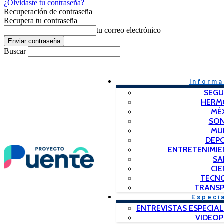
¿Olvidaste tu contraseña?
Recuperación de contraseña
Recupera tu contraseña
tu correo electrónico
Buscar
Informa
SEGU
HERM
MÉ
SO
MU
DEP
ENTRETENIMIE
SA
CIE
TECN
TRANSP
Especi
ENTREVISTAS ESPECIAL
VIDEO