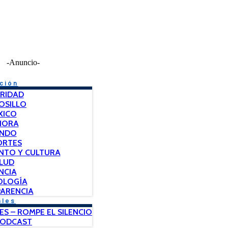
-Anuncio-
ción
RIDAD
OSILLO
XICO
NORA
NDO
ORTES
NTO Y CULTURA
LUD
NCIA
OLOGÍA
ARENCIA
ales
ES – ROMPE EL SILENCIO
PODCAST