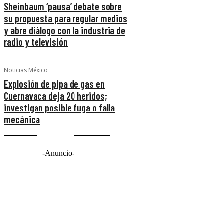
Sheinbaum ‘pausa’ debate sobre
su propuesta para regular medios
y abre diálogo con la industria de
radio y televisión
Noticias México
Explosión de pipa de gas en
Cuernavaca deja 20 heridos;
investigan posible fuga o falla
mecánica
-Anuncio-