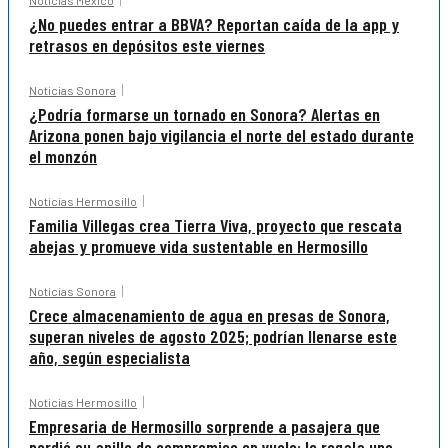
Noticias México
¿No puedes entrar a BBVA? Reportan caída de la app y
retrasos en depósitos este viernes
Noticias Sonora
¿Podría formarse un tornado en Sonora? Alertas en
Arizona ponen bajo vigilancia el norte del estado durante
el monzón
Noticias Hermosillo
Familia Villegas crea Tierra Viva, proyecto que rescata
abejas y promueve vida sustentable en Hermosillo
Noticias Sonora
Crece almacenamiento de agua en presas de Sonora,
superan niveles de agosto 2025; podrían llenarse este
año, según especialista
Noticias Hermosillo
Empresaria de Hermosillo sorprende a pasajera que
perdió su anillo de compromiso en vuelo: le regala uno