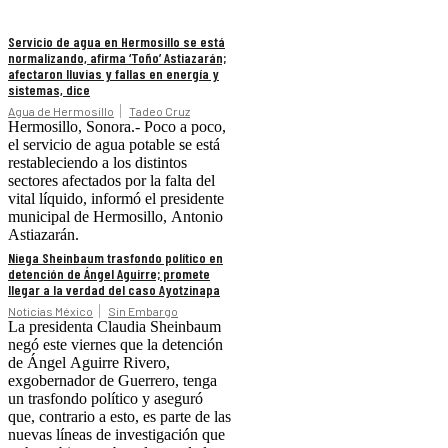
Servicio de agua en Hermosillo se está
normalizando, afirma ‘Toño’ Astiazarán;
afectaron lluvias y fallas en energía y
sistemas, dice
Agua de Hermosillo
Tadeo Cruz
Hermosillo, Sonora.- Poco a poco,
el servicio de agua potable se está
restableciendo a los distintos
sectores afectados por la falta del
vital líquido, informó el presidente
municipal de Hermosillo, Antonio
Astiazarán.
Niega Sheinbaum trasfondo político en
detención de Ángel Aguirre; promete
llegar a la verdad del caso Ayotzinapa
Noticias México
Sin Embargo
La presidenta Claudia Sheinbaum
negó este viernes que la detención
de Ángel Aguirre Rivero,
exgobernador de Guerrero, tenga
un trasfondo político y aseguró
que, contrario a esto, es parte de las
nuevas líneas de investigación que