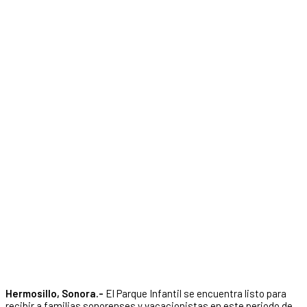
Hermosillo, Sonora.-
El Parque Infantil se encuentra listo para
recibir a familias sonorenses y vacacionistas en este periodo de