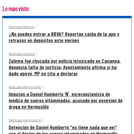
Lo más visto
Noticias México
¿No puedes entrar a BBVA? Reportan caída de la app y
retrasos en depósitos este viernes
Noticias Sonora
Zulema fue chocada por policía intoxicado en Cananea,
denuncia falta de justicia; Ayuntamiento afirma sí ha
dado apoyo, MP no cita a declarar
Noticias Hermosillo
Imputan a Daniel Humberto ‘N’, exrecepcionista de
médico de sueros vitaminados, acusado por posesión de
droga en Hermosillo
Noticias Hermosillo
Detención de Daniel Humberto “no tiene nada que ver”
con el doctor de los sueros vitaminados en Hermosillo,