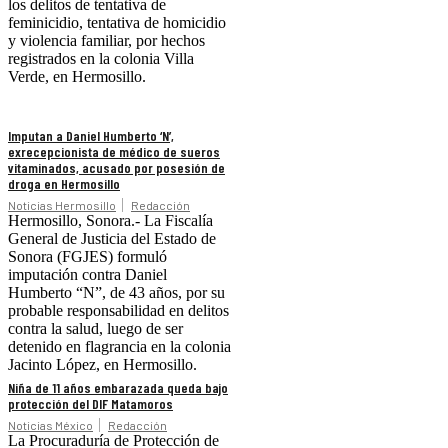
los delitos de tentativa de
feminicidio, tentativa de homicidio
y violencia familiar, por hechos
registrados en la colonia Villa
Verde, en Hermosillo.
Imputan a Daniel Humberto ‘N’,
exrecepcionista de médico de sueros
vitaminados, acusado por posesión de
droga en Hermosillo
Noticias Hermosillo
Redacción
Hermosillo, Sonora.- La Fiscalía
General de Justicia del Estado de
Sonora (FGJES) formuló
imputación contra Daniel
Humberto “N”, de 43 años, por su
probable responsabilidad en delitos
contra la salud, luego de ser
detenido en flagrancia en la colonia
Jacinto López, en Hermosillo.
Niña de 11 años embarazada queda bajo
protección del DIF Matamoros
Noticias México
Redacción
La Procuraduría de Protección de