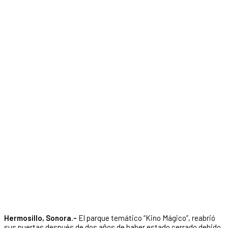
Hermosillo, Sonora.-
El parque temático “Kino Mágico”, reabrió
sus puertas después de dos años de haber estado cerrado debido