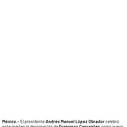
México.-
El presidente
Andrés Manuel López Obrador
celebró
este martes la designación de
Francisco Cervantes
como nuevo