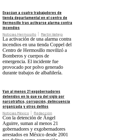
Evacúan a cuatro trabajadores de
tienda departamental en el centro de
Hermosillo tras activarse alarma contra
incendios
Noticias Hermosillo
Martín Vallejo
La activación de una alarma contra
incendios en una tienda Coppel del
Centro de Hermosillo movilizó a
Bomberos y cuerpos de
emergencia. El incidente fue
provocado por polvo generado
durante trabajos de albañilería.
Van al menos 21 exgobernadores
detenidos en lo que va del siglo por
narcotráfico, corrupción, delincuencia
organizada y otros delitos
Noticias México
Redacción
Con la detención de Ángel
Aguirre, suman al menos 21
gobernadores y exgobernadores
arrestados en México desde 2001