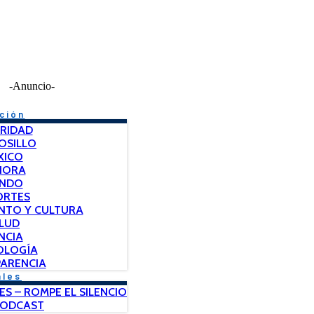
-Anuncio-
ción
RIDAD
OSILLO
XICO
NORA
NDO
ORTES
NTO Y CULTURA
LUD
NCIA
OLOGÍA
ARENCIA
ales
ES – ROMPE EL SILENCIO
PODCAST