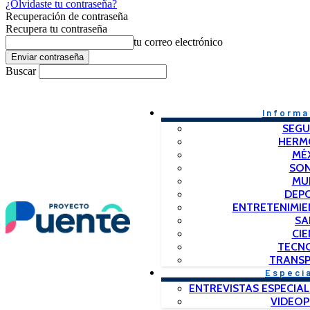
¿Olvidaste tu contraseña?
Recuperación de contraseña
Recupera tu contraseña
tu correo electrónico
Buscar
Informa
SEGU
HERM
MÉ
SO
MU
DEP
ENTRETENIMIE
SA
CIE
TECN
TRANSP
Especi
ENTREVISTAS ESPECIAL
VIDEO