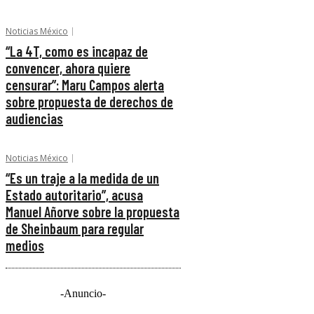
Noticias México
“La 4T, como es incapaz de
convencer, ahora quiere
censurar”: Maru Campos alerta
sobre propuesta de derechos de
audiencias
Noticias México
“Es un traje a la medida de un
Estado autoritario”, acusa
Manuel Añorve sobre la propuesta
de Sheinbaum para regular
medios
-Anuncio-