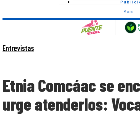
Public
Mas
Entrevistas
Etnia Comcáac se enc
urge atenderlos: Voca