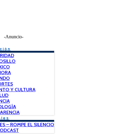
-Anuncio-
ción
RIDAD
OSILLO
XICO
NORA
NDO
ORTES
NTO Y CULTURA
LUD
NCIA
OLOGÍA
ARENCIA
ales
ES – ROMPE EL SILENCIO
PODCAST