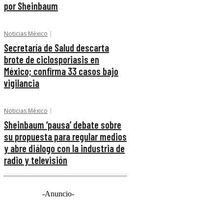
por Sheinbaum
Noticias México
Secretaría de Salud descarta
brote de ciclosporiasis en
México; confirma 33 casos bajo
vigilancia
Noticias México
Sheinbaum ‘pausa’ debate sobre
su propuesta para regular medios
y abre diálogo con la industria de
radio y televisión
-Anuncio-