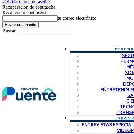
¿Olvidaste tu contraseña?
Recuperación de contraseña
Recupera tu contraseña
tu correo electrónico
Buscar
Informa
SEGU
HERM
MÉ
SO
MU
DEP
ENTRETENIMIE
SA
CIE
TECN
TRANSP
Especi
ENTREVISTAS ESPECIAL
VIDEO